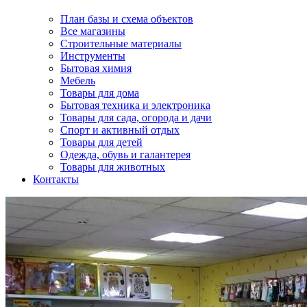
План базы и схема объектов
Все магазины
Строительные материалы
Инструменты
Бытовая химия
Мебель
Товары для дома
Бытовая техника и электроника
Товары для сада, огорода и дачи
Спорт и активный отдых
Товары для детей
Одежда, обувь и галантерея
Товары для животных
Контакты