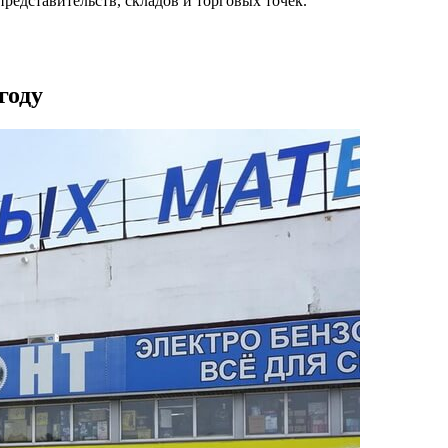
редставительств, складов и торговых точек.
году