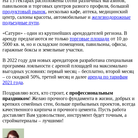
На
15 гектарах
расположены сотни различных магазинов,
павильонов и торговых центров разного профиля, большой
продуктовый рынок
, несколько кафе, аптека, медицинский
центр, салоны красоты, автомобильные и
железнодорожные
подъездные пути
.
«Сатурн» - один из крупнейших арендодателей региона. В
аренду предлагаются не только
торговые площади
от 10 до
5000 кв. м, но и складские помещения, павильоны, офисы,
гаражные боксы и земельные участки.
В 2022 году для новых арендаторов разработана специальная
программа лояльности
с ареной площадей на максимально
выгодных условиях: первый месяц –
бесплатно
, второй месяц
–
со скидкой 50%
, третий месяц и далее
аренда по тарифам
2021 года
.
Поздравляю всех, кто строит,
с профессиональным
праздником
! Желаю прочного фундамента в жизни, добрых и
крепких семейных стен, больше прибыльных проектов, всегда
качественного кирпича и прочного цемента. Пусть работа
доставляет Вам удовольствие, инструмент будет точным, а
стройматериалы – лучшими!