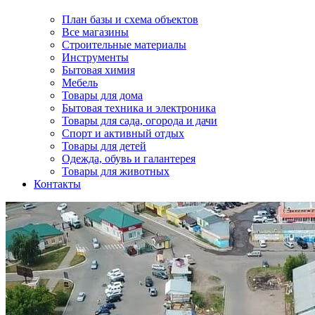
План базы и схема объектов
Все магазины
Строительные материалы
Инструменты
Бытовая химия
Мебель
Товары для дома
Бытовая техника и электроника
Товары для сада, огорода и дачи
Спорт и активный отдых
Товары для детей
Одежда, обувь и галантерея
Товары для животных
Контакты