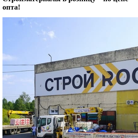
опта!