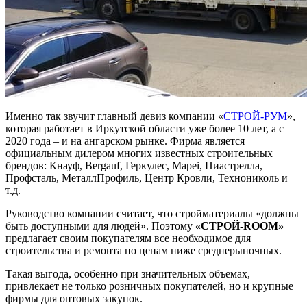
Именно так звучит главный девиз компании «
СТРОЙ-РУМ
»,
которая работает в Иркутской области уже более 10 лет, а с
2020 года – и на ангарском рынке. Фирма является
официальным дилером многих известных строительных
брендов:
Кнауф
,
Bergauf
,
Геркулес
,
Mapei
,
Пиастрелла
,
Профсталь
,
МеталлПрофиль
,
Центр Кровли
,
Технониколь
и
т.д.
Руководство компании считает, что стройматериалы «должны
быть доступными для людей». Поэтому
«СТРОЙ-ROOM»
предлагает своим покупателям все необходимое для
строительства и ремонта по ценам ниже среднерыночных.
Такая выгода, особенно при значительных объемах,
привлекает не только розничных покупателей, но и крупные
фирмы для оптовых закупок.