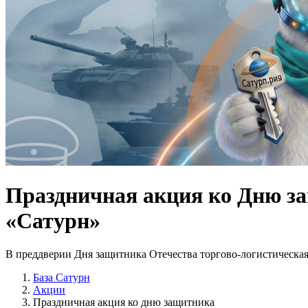
Праздничная акция ко Дню з
«Сатурн»
В преддверии Дня защитника Отечества торгово-логистическа
База Сатурн
Акции
Праздничная акция ко дню защитника