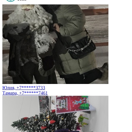
Юлия, +7******3733
Тамара, +7******7461