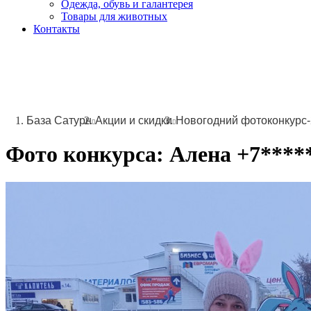
Одежда, обувь и галантерея
Товары для животных
Контакты
База Сатурн
Акции и скидки
Новогодний фотоконкурс
Фото конкурса:
Алена
+7*****