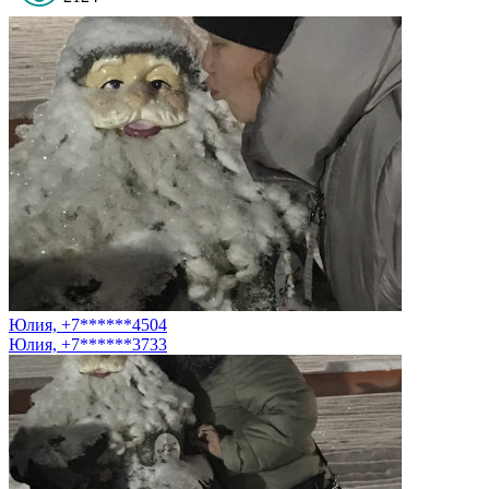
Юлия, +7******4504
Юлия, +7******3733