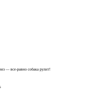
риз — все-равно собака рулит!
↓