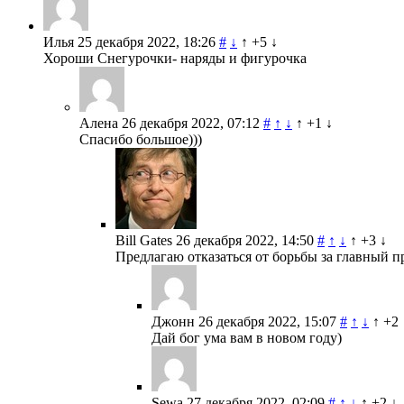
Илья
25 декабря 2022, 18:26
#
↓
↑
+5
↓
Хороши Снегурочки- наряды и фигурочка
Алена
26 декабря 2022, 07:12
#
↑
↓
↑
+1
↓
Спасибо большое)))
Bill Gates
26 декабря 2022, 14:50
#
↑
↓
↑
+3
↓
Предлагаю отказаться от борьбы за главный п
Джонн
26 декабря 2022, 15:07
#
↑
↓
↑
+2
Дай бог ума вам в новом году)
Sewa
27 декабря 2022, 02:09
#
↑
↓
↑
+2
↓